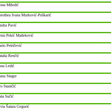
sna
Miholić
rothea Ivana
Murković-Puškarić
ndra
Pavić
nsi
Pekić Matleković
rio
Petričević
talia
Renčić
sna
Ledić
ana
Singer
es
Staničić
ata
Sučić
lvia
Šatara Gegurić