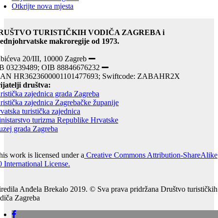
Otkrijte nova mjesta
RUŠTVO TURISTIČKIH VODIČA ZAGREBA i
ednjohrvatske makroregije od 1973.
bićeva 20/III, 10000 Zagreb
B 03239489; OIB 88846676232
BAN HR3623600001101477693; Swiftcode: ZABAHR2X
ijatelji društva:
ristička zajednica grada Zagreba
ristička zajednica Zagrebačke županije
vatska turistička zajednica
nistarstvo turizma Republike Hrvatske
zej grada Zagreba
is work is licensed under a
Creative Commons Attribution-ShareAlike
0 International License.
iredila Anđela Brekalo 2019. © Sva prava pridržana Društvo turističkih
diča Zagreba