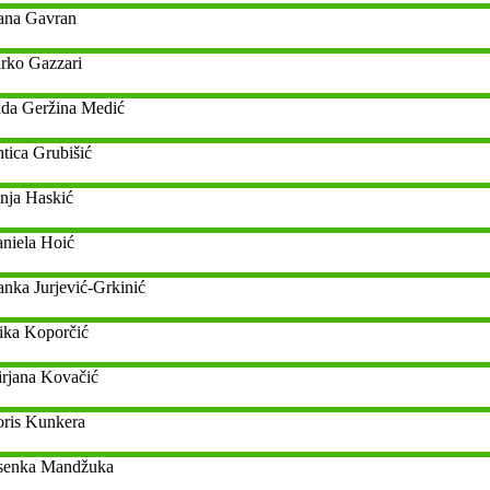
ana
Gavran
rko
Gazzari
da
Geržina Medić
tica
Grubišić
nja
Haskić
niela
Hoić
anka
Jurjević-Grkinić
ika
Koporčić
rjana
Kovačić
ris
Kunkera
senka
Mandžuka