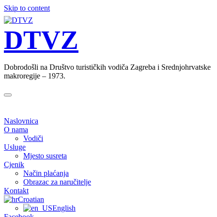
Skip to content
DTVZ
Dobrodošli na Društvo turističkih vodiča Zagreba i Srednjohrvatske
makroregije – 1973.
Zatvori
navigaciju
Naslovnica
O nama
Vodiči
Usluge
Mjesto susreta
Cjenik
Način plaćanja
Obrazac za naručitelje
Kontakt
Croatian
English
Facebook