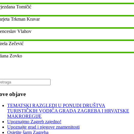
jezdana
Tomičić
rjeta
Trkman Kravar
enceslav
Vlahov
rela
Zečević
liana
Zovko
ove objave
TEMATSKI RAZGLEDI U PONUDI DRUŠTVA
TURISTIČKIH VODIĆA GRADA ZAGREBA I HRVATSKE
MAKROREGIJE
Upoznajmo Zagreb zajedno!
Upoznajte grad i njegove znamenitosti
Osjetite šarm Zagreba