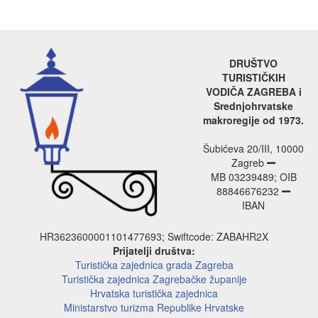
DRUŠTVO
TURISTIČKIH
VODIČA ZAGREBA i
Srednjohrvatske
makroregije od 1973.
Šubićeva 20/III, 10000
Zagreb
MB 03239489; OIB
88846676232
IBAN
HR3623600001101477693; Swiftcode: ZABAHR2X
Prijatelji društva:
Turistička zajednica grada Zagreba
Turistička zajednica Zagrebačke županije
Hrvatska turistička zajednica
Ministarstvo turizma Republike Hrvatske