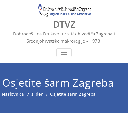
Skip
to
content
DTVZ
Dobrodošli na Društvo turističkih vodiča Zagreba i
Srednjohrvatske makroregije – 1973.
ZATVORI
NAVIGACIJU
Osjetite šarm Zagreba
Naslovnica
/
slider
/
Osjetite šarm Zagreba